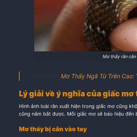
Mơ thấy rắn cắn
xem thêm:
Mơ Thấy Ngã Từ Trên Cao: Ý
Lý giải về ý nghĩa của giấc mơ
Hình ảnh loài rắn xuất hiện trong giấc mơ cũng khô
cũng nắm bắt được. Mỗi giấc mơ sẽ báo hiệu đến b
Mơ thấy bị cắn vào tay