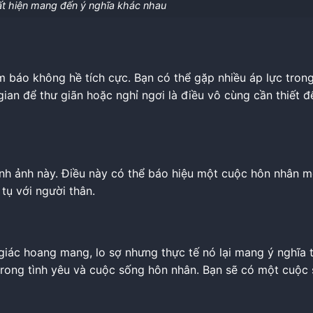
ất hiện mang đến ý nghĩa khác nhau
m báo không hề tích cực. Bạn có thể gặp nhiều áp lực tron
gian để thư giãn hoặc nghỉ ngơi là điều vô cùng cần thiết đ
hình ảnh này. Điều này có thể báo hiệu một cuộc hôn nhân m
tụ với người thân.
ác hoang mang, lo sợ nhưng thực tế nó lại mang ý nghĩa t
trong tình yêu và cuộc sống hôn nhân. Bạn sẽ có một cuộc