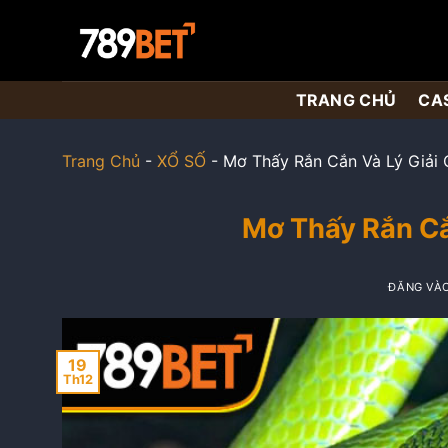
Bỏ
qua
nội
dung
TRANG CHỦ
CA
Trang Chủ
-
XỔ SỐ
-
Mơ Thấy Rắn Cắn Và Lý Giải C
Mơ Thấy Rắn Cắn
ĐĂNG VÀ
19
Th12