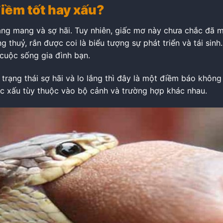
iềm tốt hay xấu?
ang mang và sợ hãi. Tuy nhiên, giấc mơ này chưa chắc đã 
thuỷ, rắn được coi là biểu tượng sự phát triển và tái sinh.
cuộc sống gia đình bạn.
trạng thái sợ hãi và lo lắng thì đây là một điềm báo khôn
ặc xấu tùy thuộc vào bộ cảnh và trường hợp khác nhau.