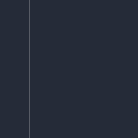
Quyết
Hay
Năm
2025