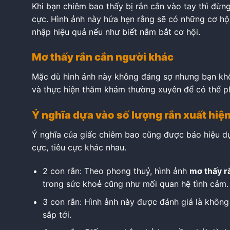
Khi bạn chiêm bao thấy bị rắn cắn vào tay thì đừng
cực. Hình ảnh này hứa hẹn rằng sẽ có những cơ hội
nhập hiệu quả nếu như biết nắm bắt cơ hội.
Mơ thấy rắn cắn người khác
Mặc dù hình ảnh này không đáng sợ nhưng bạn khô
và thực hiện thăm khám thường xuyên để có thể p
Ý nghĩa dựa vào số lượng rắn xuất hiệ
Ý nghĩa của giấc chiêm bao cũng được báo hiệu dự
cực, tiêu cực khác nhau.
2 con rắn: Theo phong thuỷ, hình ảnh
mơ thấy r
trong sức khoẻ cũng như mối quan hệ tình cảm.
3 con rắn: Hình ảnh này được đánh giá là không
sắp tới.