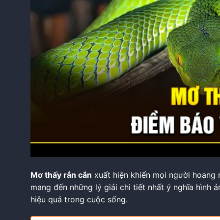
Mơ thấy rắn cắn
xuất hiện khiến mọi người hoang
mang đến những lý giải chi tiết nhất ý nghĩa hình
hiệu quả trong cuộc sống.