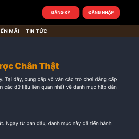
ĐĂNG KÝ
ĐĂNG NHẬP
ẾN MÃI
TIN TỨC
Cược Chân Thật
. Tại đây, cung cấp vô vàn các trò chơi đẳng cấp
ạn các dữ liệu liên quan nhất về danh mục hấp dẫn
t. Ngay từ ban đầu, danh mục này đã tiến hành