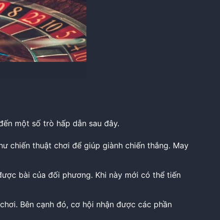
 đến một số trò hấp dẫn sau đây.
ư chiến thuật chơi để giúp giành chiến thắng. May
ược bài của đối phương. Khi này mới có thể tiến
i chơi. Bên cạnh đó, cơ hội nhận được các phần