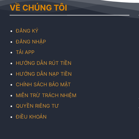
VỀ CHÚNG TÔI
ĐĂNG KÝ
ĐĂNG NHẬP
TẢI APP
HƯỚNG DẪN RÚT TIỀN
HƯỚNG DẪN NẠP TIỀN
CHÍNH SÁCH BẢO MẬT
MIỄN TRỪ TRÁCH NHIỆM
QUYỀN RIÊNG TƯ
ĐIỀU KHOẢN