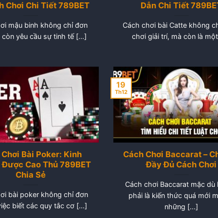
h Chơi Chi Tiết 789BET
Dẫn Chi Tiết 789BE
ơi mậu binh không chỉ đơn
Cách chơi bài Catte không chỉ
còn yêu cầu sự tinh tế [...]
chơi giải trí, mà còn là một 
19
Th12
Chơi Bài Poker: Kinh
Cách Chơi Baccarat – C
 Được Cao Thủ 789BET
Đầy Đủ Cách Chơi
Chia Sẻ
Cách chơi Baccarat mặc dù
ơi bài poker không chỉ đơn
phải là kiến thức quá mới m
việc biết các quy tắc cơ [...]
những [...]