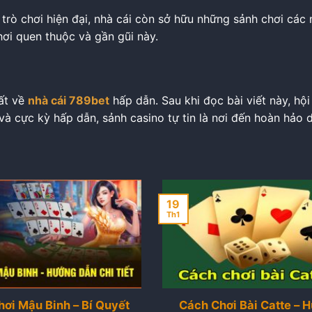
rò chơi hiện đại, nhà cái còn sở hữu những sảnh chơi các 
ơi quen thuộc và gần gũi này.
hất về
nhà cái 789bet
hấp dẫn. Sau khi đọc bài viết này, hộ
 và cực kỳ hấp dẫn, sảnh casino tự tin là nơi đến hoàn hả
19
Th1
ơi Mậu Binh – Bí Quyết
Cách Chơi Bài Catte – 