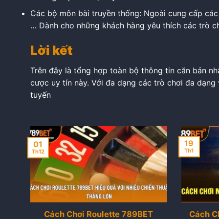
Các bộ môn bài truyền thống: Ngoài cung cấp các t
… Dành cho những khách hàng yêu thích các trò ch
Lời kết
Trên đây là tổng hợp toàn bộ thông tin căn bản n
cược uy tín này. Với đa dạng các trò chơi đa dạng
tuyến
19
01
Th1
Th12
Cách Chơi Roulette 789BET
Cách Ch