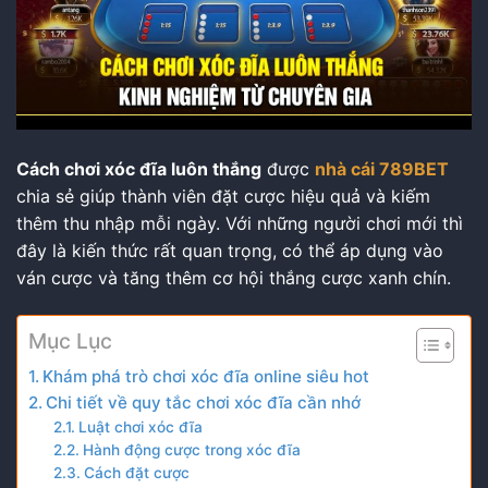
Cách chơi xóc đĩa luôn thắng
được
nhà cái 789BET
chia sẻ giúp thành viên đặt cược hiệu quả và kiếm
thêm thu nhập mỗi ngày. Với những người chơi mới thì
đây là kiến thức rất quan trọng, có thể áp dụng vào
ván cược và tăng thêm cơ hội thắng cược xanh chín.
Mục Lục
Khám phá trò chơi xóc đĩa online siêu hot
Chi tiết về quy tắc chơi xóc đĩa cần nhớ
Luật chơi xóc đĩa
Hành động cược trong xóc đĩa
Cách đặt cược