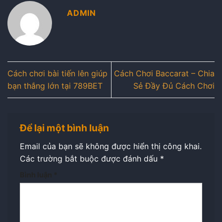
ADMIN
Cách chơi bài tiến lên giúp
Cách Chơi Baccarat – Chia
bạn thắng lớn tại 789BET
Sẻ Đầy Đủ Cách Chơi
Để lại một bình luận
Email của bạn sẽ không được hiển thị công khai.
Các trường bắt buộc được đánh dấu
*
Bình luận
*