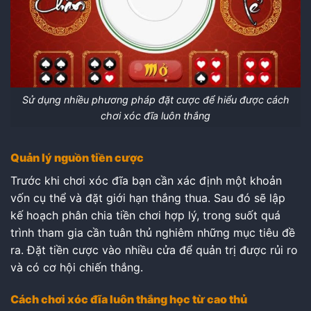
Sử dụng nhiều phương pháp đặt cược để hiểu được cách
chơi xóc đĩa luôn thắng
Quản lý nguồn tiền cược
Trước khi chơi xóc đĩa bạn cần xác định một khoản
vốn cụ thể và đặt giới hạn thắng thua. Sau đó sẽ lập
kế hoạch phân chia tiền chơi hợp lý, trong suốt quá
trình tham gia cần tuân thủ nghiêm những mục tiêu đề
ra. Đặt tiền cược vào nhiều cửa để quản trị được rủi ro
và có cơ hội chiến thắng.
Cách chơi xóc đĩa luôn thắng học từ cao thủ