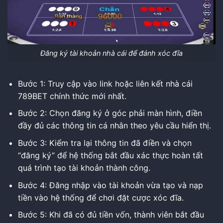
Đăng ký tài khoản nhà cái để đánh xóc đĩa
Bước 1: Truy cập vào link hoặc liên kết nhà cái
789BET chính thức mới nhất.
Bước 2: Chọn đăng ký ở góc phải màn hình, điền
đầy đủ các thông tin cá nhân theo yêu cầu hiển thị.
Bước 3: Kiểm tra lại thông tin đã điền và chọn
“đăng ký” để hệ thống bắt đầu xác thực hoàn tất
quá trình tạo tài khoản thành công.
Bước 4: Đăng nhập vào tài khoản vừa tạo và nạp
tiền vào hệ thống để chơi đặt cược xóc đĩa.
Bước 5: Khi đã có đủ tiền vốn, thành viên bắt đầu