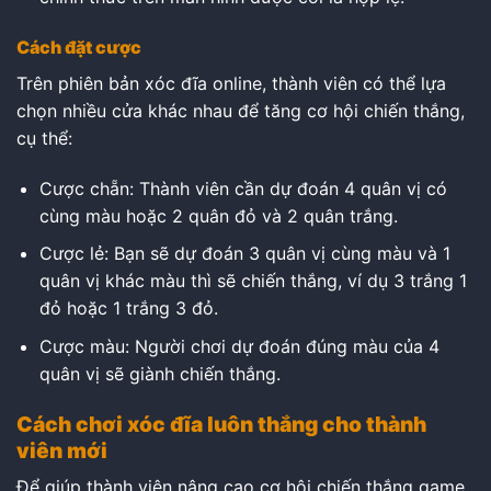
Cách đặt cược
Trên phiên bản xóc đĩa online, thành viên có thể lựa
chọn nhiều cửa khác nhau để tăng cơ hội chiến thắng,
cụ thể:
Cược chẵn: Thành viên cần dự đoán 4 quân vị có
cùng màu hoặc 2 quân đỏ và 2 quân trắng.
Cược lẻ: Bạn sẽ dự đoán 3 quân vị cùng màu và 1
quân vị khác màu thì sẽ chiến thắng, ví dụ 3 trắng 1
đỏ hoặc 1 trắng 3 đỏ.
Cược màu: Người chơi dự đoán đúng màu của 4
quân vị sẽ giành chiến thắng.
Cách chơi xóc đĩa luôn thắng cho thành
viên mới
Để giúp thành viên nâng cao cơ hội chiến thắng game,