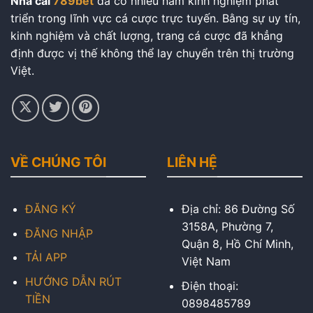
Nhà cái
789bet
đã có nhiều năm kinh nghiệm phát
triển trong lĩnh vực cá cược trực tuyến. Bằng sự uy tín,
kinh nghiệm và chất lượng, trang cá cược đã khẳng
định được vị thế không thể lay chuyển trên thị trường
Việt.
VỀ CHÚNG TÔI
LIÊN HỆ
ĐĂNG KÝ
Địa chỉ: 86 Đường Số
3158A, Phường 7,
ĐĂNG NHẬP
Quận 8, Hồ Chí Minh,
TẢI APP
Việt Nam
HƯỚNG DẪN RÚT
Điện thoại:
TIỀN
0898485789