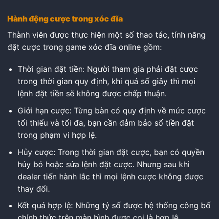
Hành động cược trong xóc đĩa
Thành viên được thực hiện một số thao tác, tính năng
đặt cược trong game xóc đĩa online gồm:
Thời gian đặt tiền: Người tham gia phải đặt cược
trong thời gian quy định, khi quá số giây thì mọi
lệnh đặt tiền sẽ không được chấp thuận.
Giới hạn cược: Từng bàn có quy định về mức cược
tối thiểu và tối đa, bạn cần đảm bảo số tiền đặt
trong phạm vi hợp lệ.
Hủy cược: Trong thời gian đặt cược, bạn có quyền
hủy bỏ hoặc sửa lệnh đặt cược. Nhưng sau khi
dealer tiến hành lắc thì mọi lệnh cược không được
thay đổi.
Kết quả hợp lệ: Những tỷ số được hệ thống công bố
chính thức trên màn hình được coi là hợp lệ.