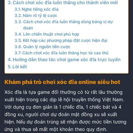
Cách chơi xóc đĩa luôn thắng cho thành viên mới
Nghe tiếng xóc đĩa
Nắm rõ tỷ lệ cược
Cách chơi xóc đĩa luôn thắng dùng bảng vị dự
đoán
Lên chiến thuật chơi phù hợp
Kết hợp các phương pháp đặt cược hiện đại
Quản lý nguồn tiền cược
Cách chơi xóc đĩa luôn thắng học từ cao thủ
Hướng dẫn thao tác chơi game xóc đĩa trực tuyến
Lời kết
Khám phá trò chơi xóc đĩa online siêu hot
Xóc đĩa là tựa game đổi thưởng có từ rất lâu thường
xuất hiện trong các dịp lễ hội truyền thống Việt Nam.
Với dụng cụ đơn giản là 1 chiếc đĩa, 1 chiếc bát và 4
đồng xu, người chơi dự đoán mặt đồng xu sẽ xuất
hiện. Nếu dự đoán trúng sẽ nhận được mức tiền tương
ứng và thua sẽ mất một khoản theo quy định.