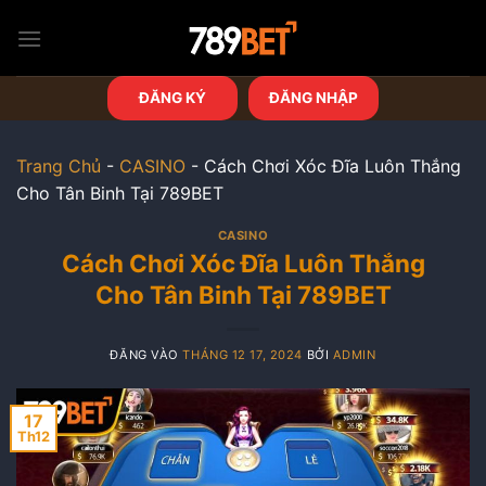
Bỏ
qua
nội
dung
ĐĂNG KÝ
ĐĂNG NHẬP
Trang Chủ
-
CASINO
-
Cách Chơi Xóc Đĩa Luôn Thắng
Cho Tân Binh Tại 789BET
CASINO
Cách Chơi Xóc Đĩa Luôn Thắng
Cho Tân Binh Tại 789BET
ĐĂNG VÀO
THÁNG 12 17, 2024
BỞI
ADMIN
17
Th12