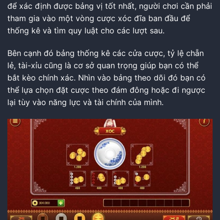
để xác định được bảng vị tốt nhất, người chơi cần phải
tham gia vào một vòng cược xóc đĩa ban đầu để
thống kê và tìm quy luật cho các lượt sau.
Bên cạnh đó bảng thống kê các cửa cược, tỷ lệ chẵn
lẻ, tài-xỉu cũng là cơ sở quan trọng giúp bạn có thể
bắt kèo chính xác. Nhìn vào bảng theo dõi đó bạn có
thể lựa chọn đặt cược theo đám đông hoặc đi ngược
lại tùy vào năng lực và tài chính của mình.