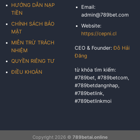
HƯỚNG DẪN NẠP
Email:
TIỀN
admin@789bet.com
CHÍNH SÁCH BẢO
Website:
MẬT
https://cepni.cl
MIỄN TRỪ TRÁCH
CEO & Founder:
Đỗ Hải
NHIỆM
Đăng
QUYỀN RIÊNG TƯ
từ khóa tìm kiếm:
ĐIỀU KHOẢN
#789bet, #789betcom,
#789betdangnhap,
#789betlink,
#789betlinkmoi
Copyright 2026 ©
789betai.online