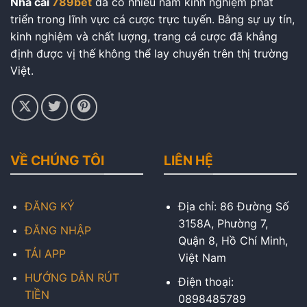
Nhà cái
789bet
đã có nhiều năm kinh nghiệm phát
triển trong lĩnh vực cá cược trực tuyến. Bằng sự uy tín,
kinh nghiệm và chất lượng, trang cá cược đã khẳng
định được vị thế không thể lay chuyển trên thị trường
Việt.
VỀ CHÚNG TÔI
LIÊN HỆ
ĐĂNG KÝ
Địa chỉ: 86 Đường Số
3158A, Phường 7,
ĐĂNG NHẬP
Quận 8, Hồ Chí Minh,
TẢI APP
Việt Nam
HƯỚNG DẪN RÚT
Điện thoại:
TIỀN
0898485789