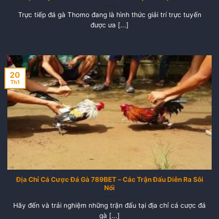
Trực tiếp đá gà Thomo đang là hình thức giải trí trực tuyến
được ưa [...]
20
Th1
Địa Chỉ Cá Cược Đá Gà 789BET – Các Trận Đấu Diễn Ra Sôi
Nổi
Hãy đến và trải nghiệm những trận đấu tại địa chỉ cá cược đá
gà [...]