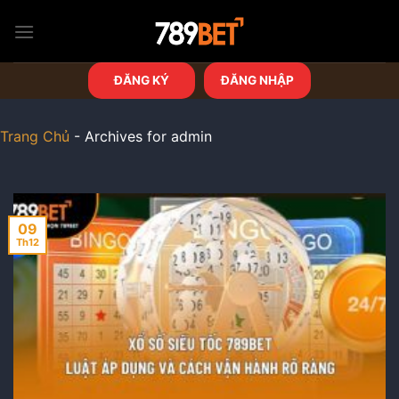
Bỏ
qua
nội
dung
ĐĂNG KÝ
ĐĂNG NHẬP
Trang Chủ
-
Archives for admin
09
Th12