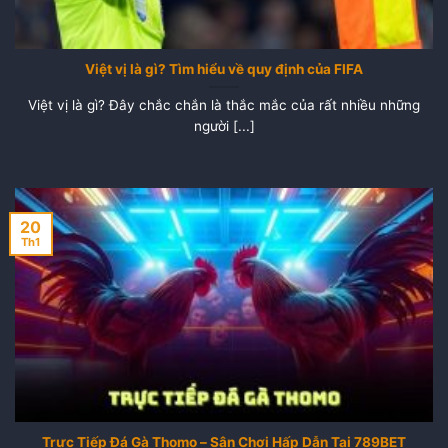
Việt vị là gì? Tìm hiểu về quy định của FIFA
Việt vị là gì? Đây chắc chắn là thắc mắc của rất nhiều những
người [...]
20
Th1
Trực Tiếp Đá Gà Thomo – Sân Chơi Hấp Dẫn Tại 789BET