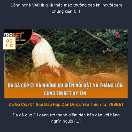
Công nghệ VAR là gì là thắc mắc thường gặp khi người xem
chứng kiến [...]
05
Th12
Đá Gà Cúp C1 Giải Đấu Hấp Dẫn Được Yêu Thích Tại 789BET
Đá gà cúp C1 đang trở thành điểm đến hấp dẫn với hàng
nghìn người [...]