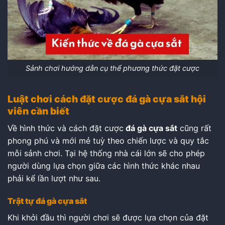
Sảnh chơi hướng dẫn cụ thể phương thức đặt cược
Luật chơi cách đặt cược đá gà cựa sắt hội
viên cần biết
Về hình thức và cách đặt cược
đá gà cựa sắt
cũng rất
phong phú và mới mẻ tuỳ theo chiến lược và quy tắc
mỗi sảnh chơi. Tại hệ thống nhà cái lớn sẽ cho phép
người dùng lựa chọn giữa các hình thức khác nhau
phải kể lần lượt như sau.
Trật tự đá gà cựa sắt
Khi khởi đầu thì người chơi sẽ được lựa chọn của đặt