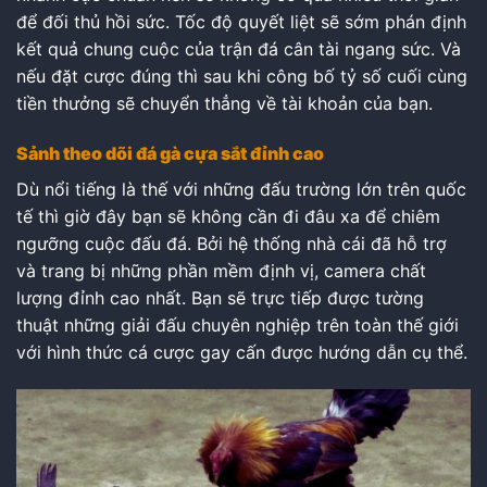
để đối thủ hồi sức. Tốc độ quyết liệt sẽ sớm phán định
kết quả chung cuộc của trận đá cân tài ngang sức. Và
nếu đặt cược đúng thì sau khi công bố tỷ số cuối cùng
tiền thưởng sẽ chuyển thẳng về tài khoản của bạn.
Sảnh theo dõi đá gà cựa sắt đỉnh cao
Dù nổi tiếng là thế với những đấu trường lớn trên quốc
tế thì giờ đây bạn sẽ không cần đi đâu xa để chiêm
ngưỡng cuộc đấu đá. Bởi hệ thống nhà cái đã hỗ trợ
và trang bị những phần mềm định vị, camera chất
lượng đỉnh cao nhất. Bạn sẽ trực tiếp được tường
thuật những giải đấu chuyên nghiệp trên toàn thế giới
với hình thức cá cược gay cấn được hướng dẫn cụ thể.