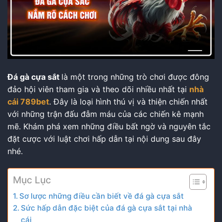
Đá gà cựa sắt
là một trong những trò chơi được đông
đảo hội viên tham gia và theo dõi nhiều nhất tại
nhà
cái 789bet
. Đây là loại hình thú vị và thiện chiến nhất
với những trận đấu đẫm máu của các chiến kê mạnh
mẽ. Khám phá xem những điều bất ngờ và nguyên tắc
đặt cược với luật chơi hấp dẫn tại nội dung sau đây
nhé.
Mục Lục
Sơ lược những điều cần biết về đá gà cựa sắt
Sức hấp dẫn đặc biệt của đá gà cựa sắt tại nhà
cái