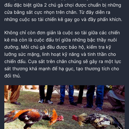
đấu đặc biệt giữa 2 chú gà chọi được chuẩn bị những
cửa bằng sắt cực nhọn trên chân. Từ đây diễn ra
những cuộc so tài chiến kê gay go và đầy phấn khích.
Không chỉ còn đơn giản là cuộc so tài giữa các chiến
kê mà còn là cuộc đấu trí giữa những bậc thầy nuôi
dưỡng. Mỗi chú gà đều được bảo hộ, kiểm tra kỹ
lưỡng sức mặng, linh hoạt kỹ năng và tinh thần cho
chiến đấu. Cựa sắt trên chân chúng sẽ gây ra một lực
sát thương khá mạnh để hạ gục, tạo thương tích cho
đối thủ.