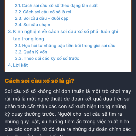
Cách soi cầu xổ số theo dạng tần suất
Cách soi cầu xổ số lô rơi
Soi cầu đầu – đuôi cặp
Soi cầu chạm
Kinh nghiệm về cách soi cầu xổ số phải luôn ghi
tạc trong lòng
Học hỏi từ những bậc tiền bối trong giới soi cầu
Quản lý vốn
Theo dõi các kỳ xổ số trước
Lời kết
Cách soi cầu xổ số là gì?
Soi cầu xổ số không chỉ đơn thuần là một trò chơi may
rủi, mà là một nghệ thuật dự đoán kết quả dựa trên sự
phân tích cẩn thận các con số xuất hiện trong những
kỳ quay thưởng trước. Người chơi soi cầu sẽ tìm ra
những quy luật, xu hướng tiềm ẩn trong việc xuất hiện
của các con số, từ đó đưa ra những dự đoán chính xác