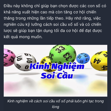
Điều này không chỉ giúp bạn chọn được các con số có
khả năng xuất hiện cao mà còn tăng cơ hội chiến
thắng trong những lần tiếp theo. Hãy nhớ rằng, việc
nghiên cứu kỹ lưỡng cách soi cầu xổ số và có chiến
lược sẽ giúp bạn tận dụng tối đa cơ hội để đạt được
kết quả mong muốn.
Kinh nghiệm về cách soi cầu xổ số phải luôn ghi tạc trong
lòng