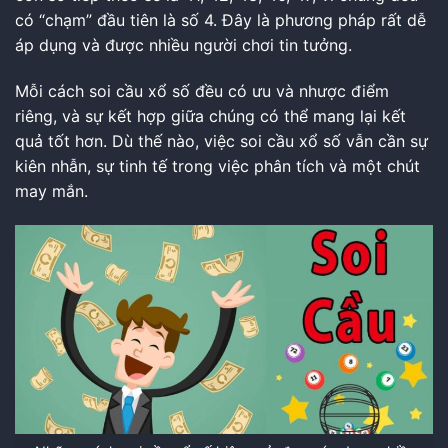
có “chạm” đầu tiên là số 4. Đây là phương pháp rất dễ
áp dụng và được nhiều người chơi tin tưởng.
Mỗi cách soi cầu xổ số đều có ưu và nhược điểm
riêng, và sự kết hợp giữa chúng có thể mang lại kết
quả tốt hơn. Dù thế nào, việc soi cầu xổ số vẫn cần sự
kiên nhẫn, sự tinh tế trong việc phân tích và một chút
may mắn.