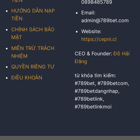
0898485789
HƯỚNG DẪN NẠP
Email:
TIỀN
admin@789bet.com
CHÍNH SÁCH BẢO
Website:
MẬT
https://cepni.cl
MIỄN TRỪ TRÁCH
CEO & Founder:
Đỗ Hải
NHIỆM
Đăng
QUYỀN RIÊNG TƯ
từ khóa tìm kiếm:
ĐIỀU KHOẢN
#789bet, #789betcom,
#789betdangnhap,
#789betlink,
#789betlinkmoi